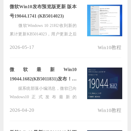
微软Win10发布预览版更新 版本
号19044.1741 (KB5014023)
微软Windows 10 21H2收到新的
累计更新KB5014023，用户更新之后
版本将更新到19044.1741，主要修复
2026-05-17
Win10教程
了阻止文件系统控制代码
(FSCTL_SET_INTEGRITY_INFORMATION_EX)
正确处理其输入参数的问题。
微软最新Win10
19044.1682(KB5011831)发布！附
完整更新内容
据系统部落小编消息，微软已向
Windows10正式发布最新的
KB5011831补丁，此次更新版本不仅
2026-04-20
Win10教程
增加了与安全启动相关的改进，而且
还修复了不少操作系统启动延迟问
题。