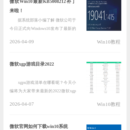
微软Win10最新KB5008212补丁
来啦！
据系统部落小编了解 微软公司于
今日正式向Windows10发布了最新的
KB5008212更新补丁。用户安装此补
2026-04-09
Win10教程
丁之后，系统内部版本号将升至
1904x.1415版本。而在此次更新中，
也并未带来新的功能改进。
微软xgp游戏目录2022
xgpu游戏清单在哪看呢？今天小
编将为大家带来最新的2022微软xgp
游戏目录，感兴趣的小伙伴们一定不
2026-04-07
Win10教程
要错过了，让我们一起来看看都有哪
些游戏吧。
微软官网如何下载win10系统