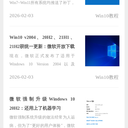
Win7~Win11所有系统均推送了补丁，
主要内容就是安全修复，大概率与最
2026-02-03
Win10教程
近肆虐全球的Log4j高危漏洞有关。
Win10 v2004、20H2、21H1、
21H2获统一更新：微软开放下载
现在，微软正式发布了适用于
Windows 10 Version 2004以及
20H2/21H1/21H2 功能更新的累积更
2026-02-03
Win10教程
新 KB5008212。该更新可以通过
Windows Update 或者WSUS方式获
得，但微软也发布了离线安装包（下
微软强制升级Windows 10
载地址：点击）。
20H2：还用上了机器学习
微软强制系统升级的做法经常为人诟
病，但为了“更好的用户体验”，微软