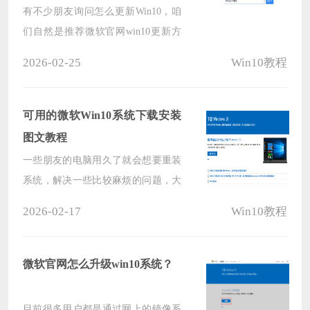
有不少朋友询问怎么更新Win10，咱
们自然是推荐微软官网win10更新方
法，毕竟官网的才是最靠谱的，接下
2026-02-25
Win10教程
来小编给朋友们带来了win10更新到
最新版本的教程，用户也可以使用
Windows10易升工具将自己的电脑操
可用的微软Win10系统下载安装
作系统更新为比较新的版本。
图文教程
一些朋友的电脑用久了就会想要重装
系统，解决一些比较麻烦的问题，大
家比较信任微软官方的win10系统镜
2026-02-17
Win10教程
像，但是不知道怎么下载还有安装，
今天系统部落小编给大家带来了可用
的微软Win10系统下载安装图文教
微软官网怎么升级win10系统？
程。
目前很多用户都是通过网上的镜像系