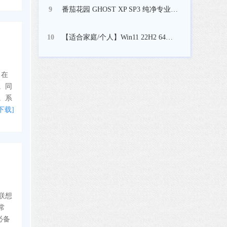
番茄花园 GHOST XP SP3 纯净专业版 V2021.03
9
【适合家庭/个人】Win11 22H2 64位中文家庭版
10
，在
。同
。系
下载]
版联想
常
必备