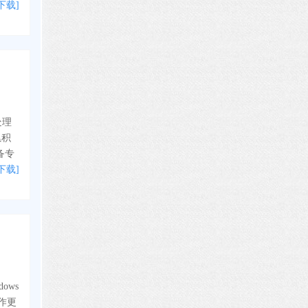
下载]
处理
累积
备专
下载]
ows
运作更