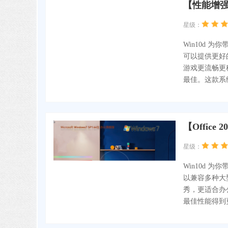
【性能增强】
星级：
Win10d 
可以提供更好
游戏更流畅更
最佳。这款系
【Office
星级：
Win10d 
以兼容多种大型
秀，更适合办
最佳性能得到