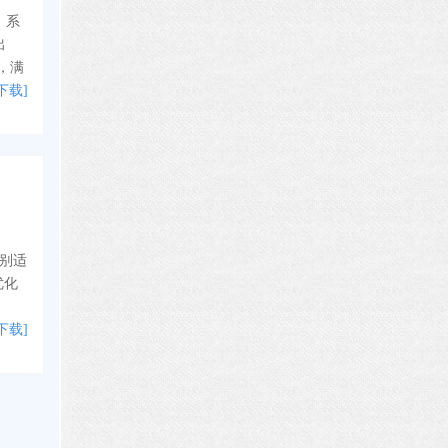
，系
出
，满
下载]
特别适
优化
下载]