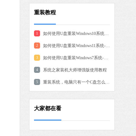
大师
 MB
重装教程
中文
下载
Microsoft Edge浏览器
1
如何使用U盘重装Windows10系统-U盘重装Win10最简单的方法
软件大小：194.66 MB
2
如何使用U盘重装Windows11系统-U盘重装Win11最简单的方法
软件语言：简体中文
3
如何使用U盘重装Windows7系统-U盘重装Win7最简单的方法
专家版
4
系统之家装机大师增强版使用教程
 MB
中文
下载
5
重装系统，电脑只有一个C盘怎么创建分区
抖音客户端
软件大小：3.06 MB
大家都在看
软件语言：简体中文
工具
MB