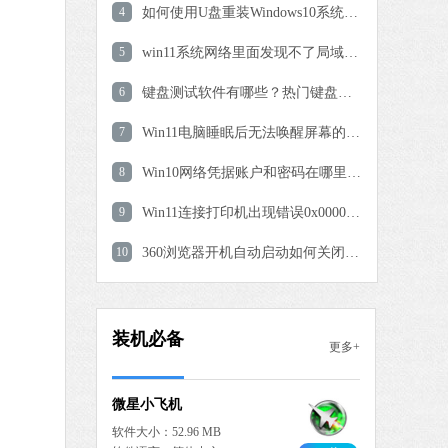
Microsoft Edge浏览器
4
如何使用U盘重装Windows10系统-U盘重装Win10最简单的方法
软件大小：194.66 MB
5
软件语言：简体中文
win11系统网络里面发现不了局域网其他电脑的解决方法
6
键盘测试软件有哪些？热门键盘测试软件推荐
专家版
 MB
7
Win11电脑睡眠后无法唤醒屏幕的三种解决方法
中文
下载
8
Win10网络凭据账户和密码在哪里设置查看？
抖音客户端
9
Win11连接打印机出现错误0x00000709完美解决
软件大小：3.06 MB
10
软件语言：简体中文
360浏览器开机自动启动如何关闭？两种关闭方法分享
工具
MB
装机必备
更多+
中文
下载
微星小飞机
软件大小：52.96 MB