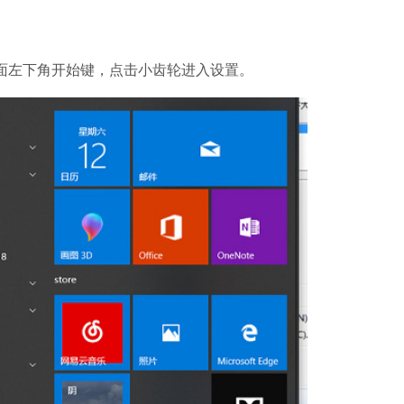
面左下角开始键，点击小齿轮进入设置。
一键C盘清理
软件大小：48.04
软件语言：简体
DLL错误专修
软件大小：3.34 
软件语言：简体