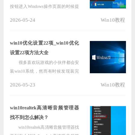
（www.xitongbuluo.com）！
按钮进入Windows操作页面的时候提
示“当前没有可用的电源选项”信息，
2026-05-24
Win10教程
遇到这种麻烦事儿应该怎么处理较好
呢？对此小编整理了一些相关解决信
息，希望能帮助到各位。
win10优化设置22项_win10优化
设置22项方法大全
很多喜欢玩游戏的小伙伴都会安
装win10系统，然而有时候发现装完
后的效果并没有想象的那么好，其实
2026-05-23
Win10教程
还有很多优化可以设置的，今天就为
大家带来22项优化教程。
win10realtek高清晰音频管理器
找不到怎么解决？
win10realtek高清晰音频管理器找