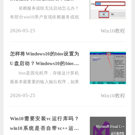
喜欢自动更新功能。
win10
依赖服务或组无法启动怎么办？
有部分win10用户发现依赖服务或组
无法启动错误1068，网络没有办法连
2026-05-25
Win10教程
接，其实只是服务没有正常启动而
已，只要简单的进去勾选应用就可以
了，下面来看看详细的解决方法吧。
怎样将Windows10的bios设置为
U盘启动？Windows10的bios设
置为U盘启动教程
bios是固化程序，存储这计算机
最基本最重要的输入输出程序，如果
想要使用U盘来启动bios，就必须在电
2026-05-25
Win10教程
脑开机的时候进行相关的按键才能开
启。接下来一起来看看是如何操作的
吧。
Win10需要安装vc运行库吗？
win10系统是否自带vc++运行