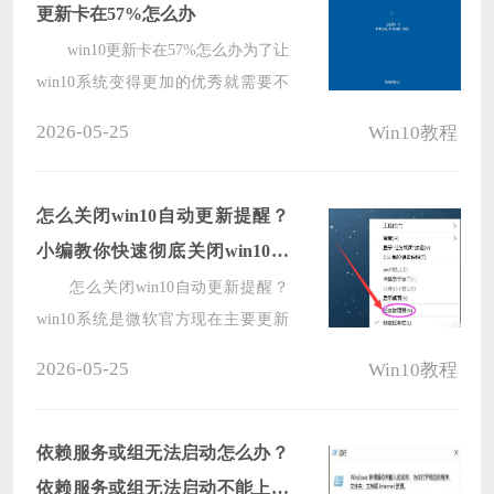
更新卡在57%怎么办
win10更新卡在57%怎么办为了让
win10系统变得更加的优秀就需要不
断地进行改善进行更新，可是有的用
2026-05-25
Win10教程
户在更新的时候都遇到了更新卡在
57%的情况，下面就给你们带来了
win10更新卡在57%解决方法，快来一
怎么关闭win10自动更新提醒？
起看看吧。
小编教你快速彻底关闭win10自
动更新！
怎么关闭win10自动更新提醒？
win10系统是微软官方现在主要更新
的操作系统，所以用户会被经常推送
2026-05-25
Win10教程
各种更新，电脑经常就会自动更新，
有时更新的都是些不实用的花里胡哨
的功能，这就导致很多用户想要彻底
依赖服务或组无法启动怎么办？
的关闭win10自动更新，嗯小编也不
依赖服务或组无法启动不能上网