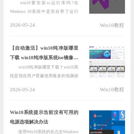
库？
win10要安装vc运行库吗?在
Windows 10系统中是否自带了运行
库？运行库是系统中非常重要的组
2026-05-24
Win10教程
件，像一些绿化版的软件如果电脑没
有运行库就无法运行，但是也不一定
就要安装VC++运行库一般而言，将
【自动激活】win10纯净版哪里
相关的.dll文件复制出来，放在相关程
下载 win10纯净版系统iso镜像下
序所在目录中就可以了。比如小编从
载地址
win10纯净版哪里下载？win10系
网上下载了一款破解版的QQ，解压
统是现在用户普遍使用最多的电脑操
后无法安装就可以运行，但是由于缺
作系统，很多用户安装系统都喜欢纯
2026-05-24
Win10教程
少运行所需dll文件，导致无法打开，
净系统，但是一些新用户不知道在哪
此时我们就需要安装vc++运行库才可
可以下载win10纯净版本的系统，这
以运行了！具体怎么操作呢？下面小
里小编为大家推荐几款win10纯净版
Win10系统提示当前没有可用的
编给大家分享下微软官方运行库下载
系统，用户可以自由的选择下载，更
电源选项解决办法
地址。
多的热门系统尽在系统部落官网
使用Win10系统的在点击Windows