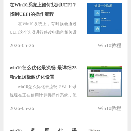
在Win10系统上如何找到UEFI？
找到UEFI的操作流程
在Win10系统上，有时候会通过
UEFI这个选项进行修改电脑的相关设
置，但是要找到UEFI却是个难题，所
2026-05-26
Win10教程
以这里小编就带各位一起来看看，应
该如何去找打UEFI吧。
win10怎么优化最流畅 最详细25
项win10极致优化设置
win10怎么优化最流畅？Win10系
统现在正在使用计算机操作系统，但
许多用户反馈在使用Win10系统，缓
2026-05-26
Win10教程
慢，速度，CPU，内存占用，高，实
际上，实际上，一些优化的设置仍然
非常有用。以下小编列25 Win10必须
win10蓝屏代码