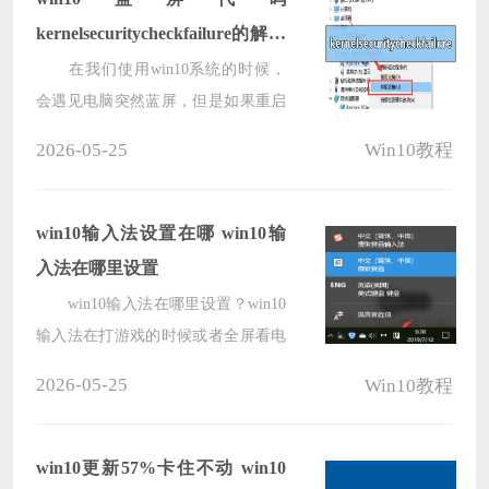
有优化的设置，让您的系统快速飞
kernelsecuritycheckfailure的解决
行！
方法
在我们使用win10系统的时候，
会遇见电脑突然蓝屏，但是如果重启
有可能就会恢复，不过过不了多久就
2026-05-25
Win10教程
又会出现这种情况。针对这个问题，
小编认为应该是声卡驱动出现了问
题，如果驱动不兼容当前系统也是会
win10输入法设置在哪 win10输
导致出现蓝屏的现象的。想要解决可
入法在哪里设置
以尝试通过在设备管理器中进行对驱
win10输入法在哪里设置？win10
动的修复即可。详细步骤一起来看下
输入法在打游戏的时候或者全屏看电
吧~希望可以帮助到你。
影的时候回弹出来，有时候想找到设
2026-05-25
Win10教程
置的地方又找不到，今天小编就给大
家带来了详细的设置方法，可以让你
更加了解输入法的设置。
win10更新57%卡住不动 win10